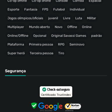
Co-op offline
Co-op online
Console
Corrida
Espacial
Esporte
Fantasia
FPS
Futebol
Individual
Jogos olímpicos/oficiais
juvenil
Livre
Luta
Militar
Multiplayer
Mundo aberto
Novo
Offline
Online
Online/Offline
Opcional
Original Savassi Games
padrão
Plataforma
Primeira pessoa
RPG
Seminovo
Super herói
Terceira pessoa
Tiro
Segurança
Check-out seguro
Certificado: Trustindex