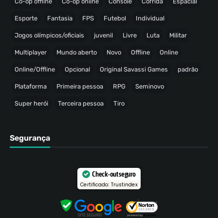
Co-op offline
Co-op online
Console
Corrida
Espacial
Esporte
Fantasia
FPS
Futebol
Individual
Jogos olímpicos/oficiais
juvenil
Livre
Luta
Militar
Multiplayer
Mundo aberto
Novo
Offline
Online
Online/Offline
Opcional
Original Savassi Games
padrão
Plataforma
Primeira pessoa
RPG
Seminovo
Super herói
Terceira pessoa
Tiro
Segurança
Check-out seguro
Certificado: Trustindex