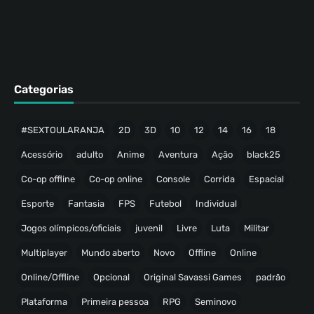
Categorias
#SEXTOULARANJA
2D
3D
10
12
14
16
18
Acessório
adulto
Anime
Aventura
Ação
black25
Co-op offline
Co-op online
Console
Corrida
Espacial
Esporte
Fantasia
FPS
Futebol
Individual
Jogos olímpicos/oficiais
juvenil
Livre
Luta
Militar
Multiplayer
Mundo aberto
Novo
Offline
Online
Online/Offline
Opcional
Original Savassi Games
padrão
Plataforma
Primeira pessoa
RPG
Seminovo