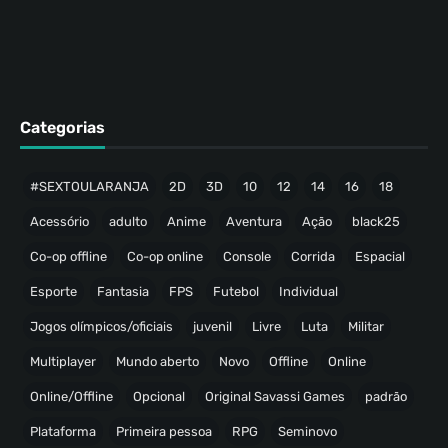
Categorias
#SEXTOULARANJA
2D
3D
10
12
14
16
18
Acessório
adulto
Anime
Aventura
Ação
black25
Co-op offline
Co-op online
Console
Corrida
Espacial
Esporte
Fantasia
FPS
Futebol
Individual
Jogos olímpicos/oficiais
juvenil
Livre
Luta
Militar
Multiplayer
Mundo aberto
Novo
Offline
Online
Online/Offline
Opcional
Original Savassi Games
padrão
Plataforma
Primeira pessoa
RPG
Seminovo