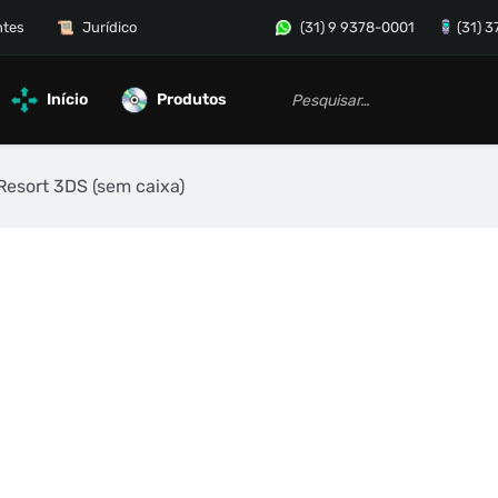
ntes
Jurídico
(31) 9 9378-0001
(31) 
Início
Produtos
Resort 3DS (sem caixa)