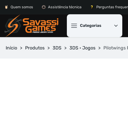
Quem somos
Assistência técnica
Perguntas freque
Categorias
Início
>
Produtos
>
3DS
>
3DS • Jogos
>
Pilotwings 