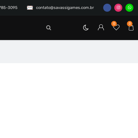
3785-3095
contato@savassigames.com.br
0
0