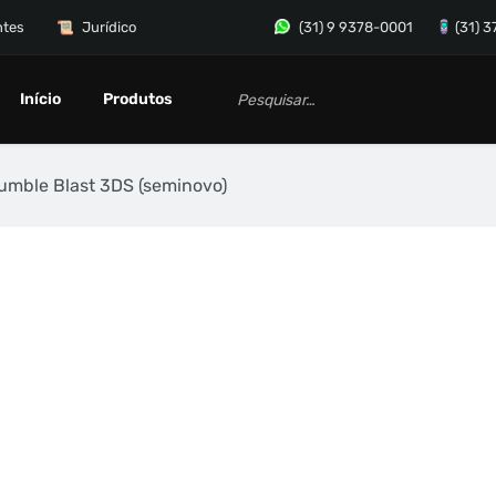
ntes
Jurídico
(31) 9 9378-0001
(31) 
Início
Produtos
mble Blast 3DS (seminovo)