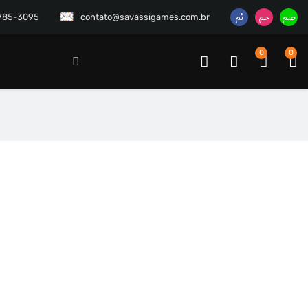
3785-3095
contato@savassigames.com.br
0
0