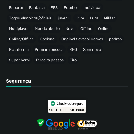
Esporte
Fantasia
FPS
Futebol
Individual
Jogos olímpicos/oficiais
juvenil
Livre
Luta
Militar
Multiplayer
Mundo aberto
Novo
Offline
Online
Online/Offline
Opcional
Original Savassi Games
padrão
Plataforma
Primeira pessoa
RPG
Seminovo
Super herói
Terceira pessoa
Tiro
Segurança
Check-out seguro
Certificado: Trustindex