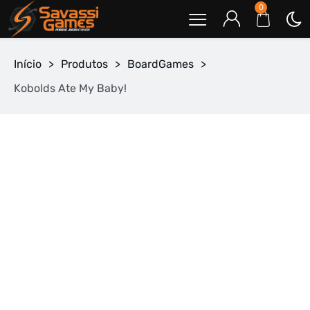
0
Início
>
Produtos
>
BoardGames
>
Kobolds Ate My Baby!