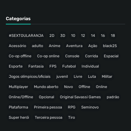
Categorias
#SEXTOULARANJA
2D
3D
10
12
14
16
18
Acessório
adulto
Anime
Aventura
Ação
black25
Co-op offline
Co-op online
Console
Corrida
Espacial
Esporte
Fantasia
FPS
Futebol
Individual
Jogos olímpicos/oficiais
juvenil
Livre
Luta
Militar
Multiplayer
Mundo aberto
Novo
Offline
Online
Online/Offline
Opcional
Original Savassi Games
padrão
Plataforma
Primeira pessoa
RPG
Seminovo
Super herói
Terceira pessoa
Tiro