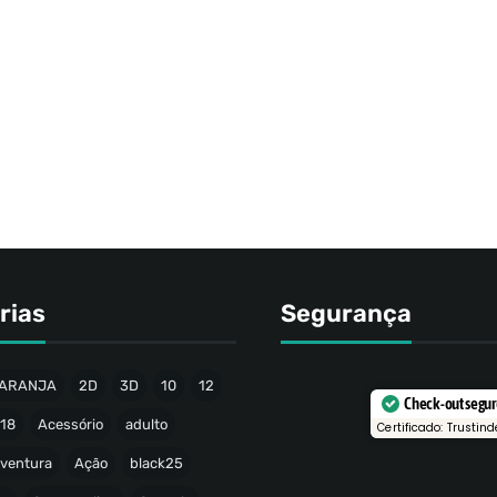
rias
Segurança
ARANJA
2D
3D
10
12
Check-out segu
18
Acessório
adulto
Certificado: Trustind
ventura
Ação
black25