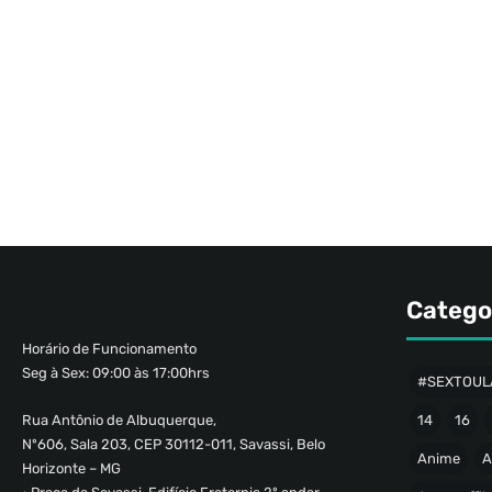
Catego
Horário de Funcionamento
Seg à Sex: 09:00 às 17:00hrs
#SEXTOUL
Rua Antônio de Albuquerque,
14
16
Nº606, Sala 203, CEP 30112-011, Savassi, Belo
Anime
A
Horizonte – MG