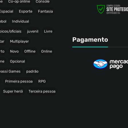
ne
Co-op online
Console
Espacial
Esporte
Fantasia
ebol
Individual
icos/oficiais
juvenil
Livre
Pagamento
tar
Multiplayer
rto
Novo
Offline
Online
ine
Opcional
avassi Games
padrão
Primeira pessoa
RPG
Super herói
Terceira pessoa