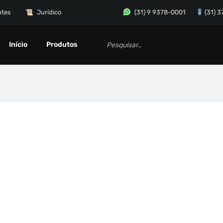
ntes
Jurídico
(31) 9 9378-0001
(31) 
Início
Produtos