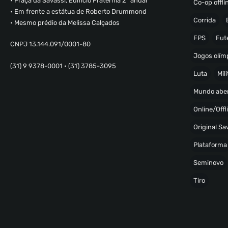
• Praça da Savassi, Edifício Fraternia 2º andar
Co-op offli
• Em frente a estátua de Roberto Drummond
Corrida
• Mesmo prédio da Melissa Calçados
FPS
Fut
CNPJ 13.144.091/0001-80
Jogos olímp
(31) 9 9378-0001 • (31) 3785-3095
Luta
Mili
Mundo abe
Online/Offl
Original S
Plataforma
Seminovo
Tiro