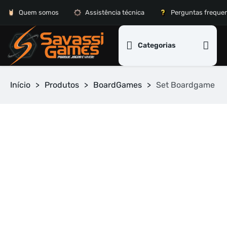
Quem somos
Assistência técnica
Perguntas freque
Categorias
Início
>
Produtos
>
BoardGames
>
Set Boardgame