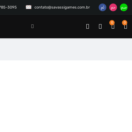
3785-3095
contato@savassigames.com.br
0
0