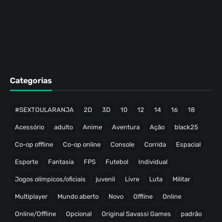
Categorias
#SEXTOULARANJA
2D
3D
10
12
14
16
18
Acessório
adulto
Anime
Aventura
Ação
black25
Co-op offline
Co-op online
Console
Corrida
Espacial
Esporte
Fantasia
FPS
Futebol
Individual
Jogos olímpicos/oficiais
juvenil
Livre
Luta
Militar
Multiplayer
Mundo aberto
Novo
Offline
Online
Online/Offline
Opcional
Original Savassi Games
padrão