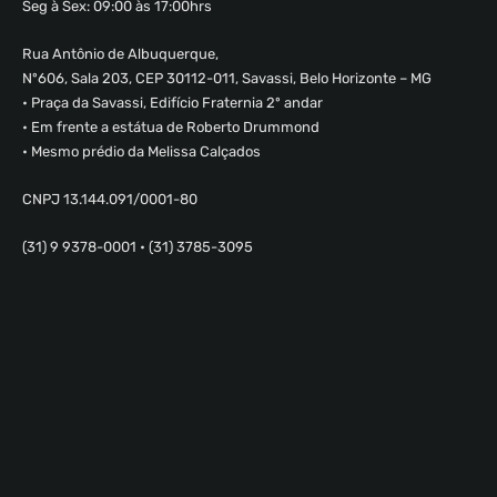
Seg à Sex: 09:00 às 17:00hrs
Rua Antônio de Albuquerque,
Nº606, Sala 203, CEP 30112-011, Savassi, Belo Horizonte – MG
• Praça da Savassi, Edifício Fraternia 2º andar
• Em frente a estátua de Roberto Drummond
• Mesmo prédio da Melissa Calçados
CNPJ 13.144.091/0001-80
(31) 9 9378-0001 • (31) 3785-3095