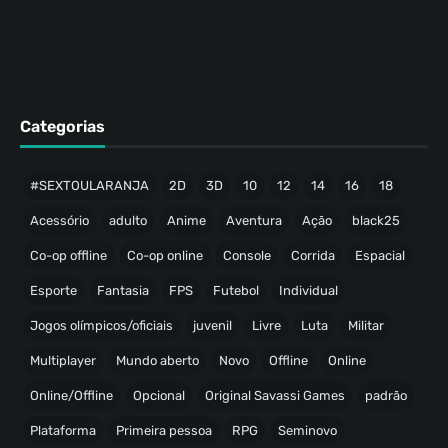
Categorias
#SEXTOULARANJA
2D
3D
10
12
14
16
18
Acessório
adulto
Anime
Aventura
Ação
black25
Co-op offline
Co-op online
Console
Corrida
Espacial
Esporte
Fantasia
FPS
Futebol
Individual
Jogos olímpicos/oficiais
juvenil
Livre
Luta
Militar
Multiplayer
Mundo aberto
Novo
Offline
Online
Online/Offline
Opcional
Original Savassi Games
padrão
Plataforma
Primeira pessoa
RPG
Seminovo