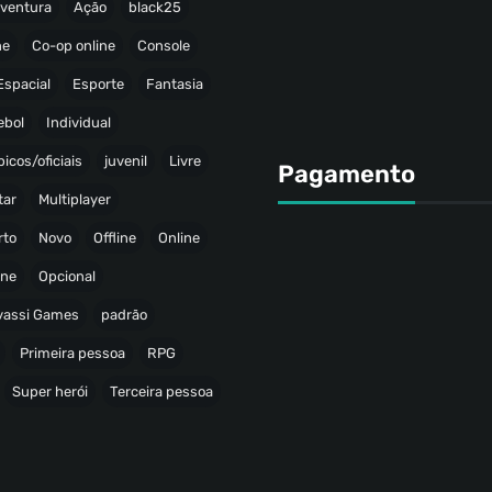
ventura
Ação
black25
ne
Co-op online
Console
Espacial
Esporte
Fantasia
ebol
Individual
icos/oficiais
juvenil
Livre
Pagamento
tar
Multiplayer
rto
Novo
Offline
Online
ine
Opcional
avassi Games
padrão
Primeira pessoa
RPG
Super herói
Terceira pessoa