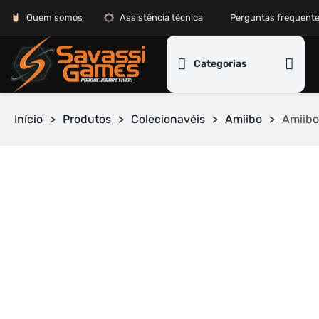
Quem somos
Assistência técnica
Perguntas frequent
Categorias
Início
>
Produtos
>
Colecionavéis
>
Amiibo
>
Amiibo