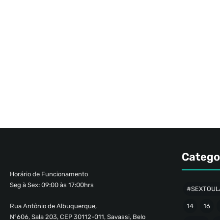
Catego
Horário de Funcionamento
Seg à Sex: 09:00 às 17:00hrs
#SEXTOUL
Rua Antônio de Albuquerque,
14
16
Nº606, Sala 203, CEP 30112-011, Savassi, Belo