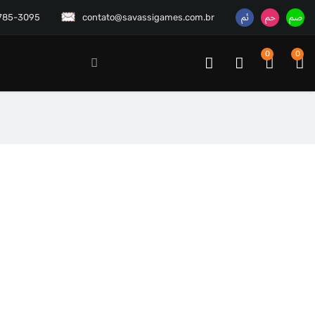
3785-3095
contato@savassigames.com.br
0
0