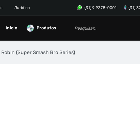
es
Jurídico
(31) 9 9378-0001
(31) 
Início
Produtos
 Robin (Super Smash Bro Series)