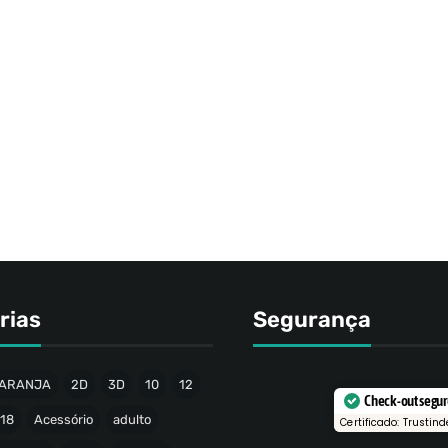
rias
Segurança
ARANJA
2D
3D
10
12
Check-out segu
18
Acessório
adulto
Certificado: Trustind