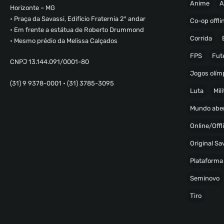
Anime
A
Horizonte – MG
• Praça da Savassi, Edifício Fraternia 2º andar
Co-op offli
• Em frente a estátua de Roberto Drummond
Corrida
• Mesmo prédio da Melissa Calçados
FPS
Fut
CNPJ 13.144.091/0001-80
Jogos olímp
(31) 9 9378-0001 • (31) 3785-3095
Luta
Mili
Mundo abe
Online/Offl
Original S
Plataforma
Seminovo
Tiro