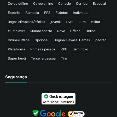
Co-op offline
Co-op online
Console
Corrida
Espacial
Esporte
Fantasia
FPS
Futebol
Individual
Jogos olímpicos/oficiais
juvenil
Livre
Luta
Militar
Multiplayer
Mundo aberto
Novo
Offline
Online
Online/Offline
Opcional
Original Savassi Games
padrão
Plataforma
Primeira pessoa
RPG
Seminovo
Super herói
Terceira pessoa
Tiro
Segurança
Check-out seguro
Certificado: Trustindex