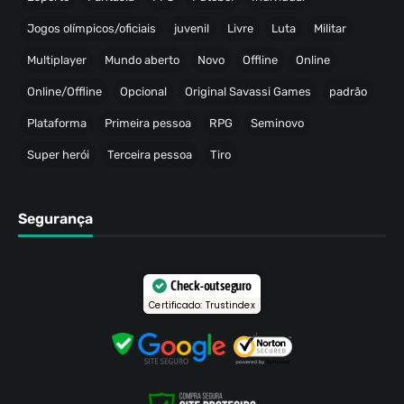
Jogos olímpicos/oficiais
juvenil
Livre
Luta
Militar
Multiplayer
Mundo aberto
Novo
Offline
Online
Online/Offline
Opcional
Original Savassi Games
padrão
Plataforma
Primeira pessoa
RPG
Seminovo
Super herói
Terceira pessoa
Tiro
Segurança
Check-out seguro
Certificado: Trustindex