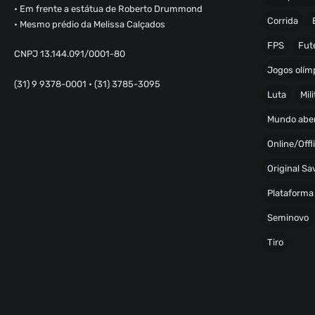
• Em frente a estátua de Roberto Drummond
Corrida
• Mesmo prédio da Melissa Calçados
FPS
Fut
CNPJ 13.144.091/0001-80
Jogos olímp
(31) 9 9378-0001 • (31) 3785-3095
Luta
Mili
Mundo abe
Online/Offl
Original S
Plataforma
Seminovo
Tiro