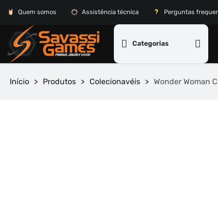
Quem somos
Assistência técnica
Perguntas freque
Categorias
Início
>
Produtos
>
Colecionavéis
>
Wonder Woman Col