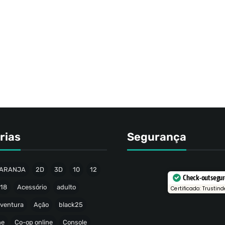
rias
Segurança
ARANJA
2D
3D
10
12
Check-out segu
18
Acessório
adulto
Certificado: Trustind
ventura
Ação
black25
ne
Co-op online
Console