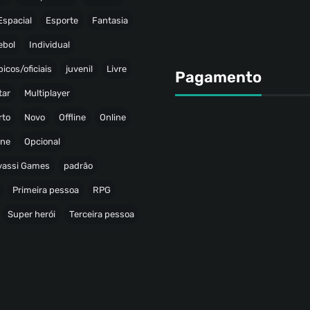
Espacial
Esporte
Fantasia
ebol
Individual
icos/oficiais
juvenil
Livre
Pagamento
tar
Multiplayer
rto
Novo
Offline
Online
ine
Opcional
avassi Games
padrão
Primeira pessoa
RPG
Super herói
Terceira pessoa