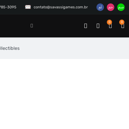
3785-3095
contato@savassigames.com.br
0
0
lectibles