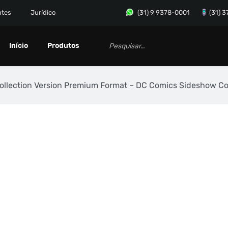
ntes
Jurídico
(31) 9 9378-0001
(31) 
Início
Produtos
lection Version Premium Format – DC Comics Sideshow Col