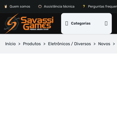
Quem somos
Assistência técnica
Perguntas freque
Categorias
Início
>
Produtos
>
Eletrônicos / Diversos
>
Novos
>