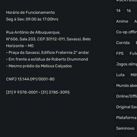
14
16
Horário de Funcionamento
Seg à Sex: 09:00 às 17:00hrs
Anime
A
Co-op offli
Rua Antônio de Albuquerque,
Nº606, Sala 203, CEP 30112-011, Savassi, Belo
Corrida
Horizonte – MG
• Praça da Savassi, Edifício Fraternia 2º andar
FPS
Fut
• Em frente a estátua de Roberto Drummond
Jogos olímp
• Mesmo prédio da Melissa Calçados
Luta
Mili
CNPJ 13.144.091/0001-80
Mundo abe
(31) 9 9378-0001 • (31) 3785-3095
Online/Offl
Original S
Plataforma
Seminovo