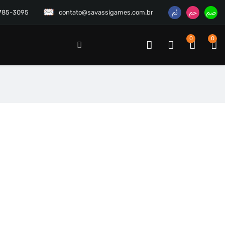
3785-3095
contato@savassigames.com.br
0
0