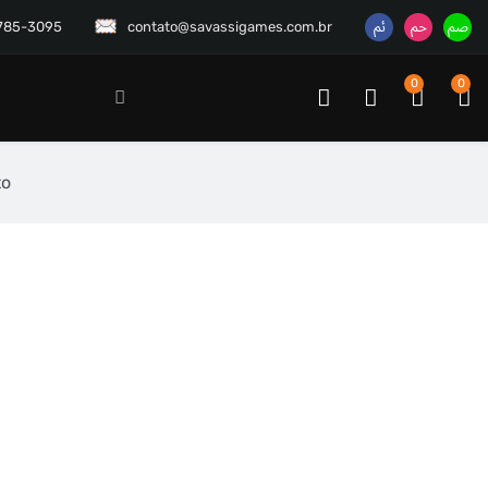
3785-3095
contato@savassigames.com.br
0
0
to