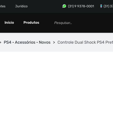
ntes
Jurídico
(31) 9 9378-0001
(31) 
Início
Produtos
>
PS4 • Acessórios • Novos
>
Controle Dual Shock PS4 Pre