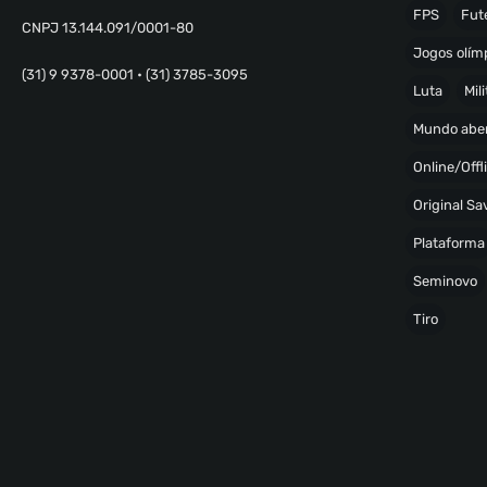
FPS
Fut
CNPJ 13.144.091/0001-80
Jogos olímp
(31) 9 9378-0001 • (31) 3785-3095
Luta
Mili
Mundo abe
Online/Offl
Original S
Plataforma
Seminovo
Tiro