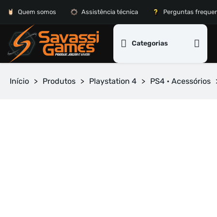
Quem somos
Assistência técnica
Perguntas freque
Categorias
Início
>
Produtos
>
Playstation 4
>
PS4 • Acessórios