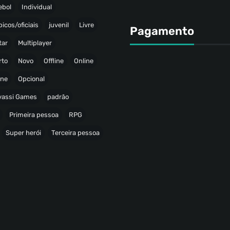
ebol
Individual
icos/oficiais
juvenil
Livre
Pagamento
tar
Multiplayer
rto
Novo
Offline
Online
ine
Opcional
avassi Games
padrão
Primeira pessoa
RPG
Super herói
Terceira pessoa