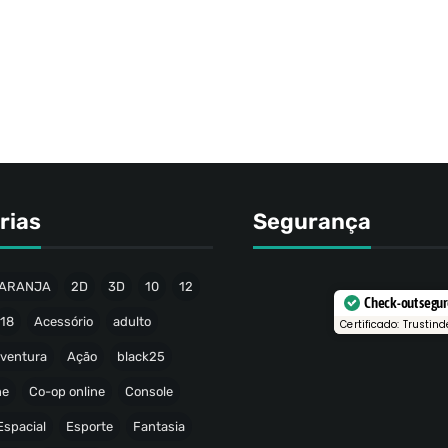
rias
Segurança
ARANJA
2D
3D
10
12
Check-out segu
18
Acessório
adulto
Certificado: Trustind
ventura
Ação
black25
ne
Co-op online
Console
Espacial
Esporte
Fantasia