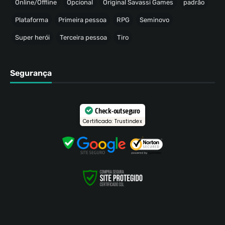
Online/Offline
Opcional
Original Savassi Games
padrão
Plataforma
Primeira pessoa
RPG
Seminovo
Super herói
Terceira pessoa
Tiro
Segurança
Check-out seguro
Certificado: Trustindex