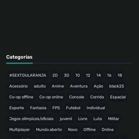
Categorias
#SEXTOULARANJA
2D
3D
10
12
14
16
18
Acessório
adulto
Anime
Aventura
Ação
black25
Co-op offline
Co-op online
Console
Corrida
Espacial
Esporte
Fantasia
FPS
Futebol
Individual
Jogos olímpicos/oficiais
juvenil
Livre
Luta
Militar
Multiplayer
Mundo aberto
Novo
Offline
Online