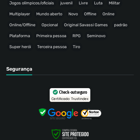
Jogos olímpicos/oficiais
juvenil
Livre
Luta
Militar
Multiplayer
Mundo aberto
Novo
Offline
Online
Online/Offline
Opcional
Original Savassi Games
padrão
Plataforma
Primeira pessoa
RPG
Seminovo
Super herói
Terceira pessoa
Tiro
Segurança
Check-out seguro
Certificado: Trustindex