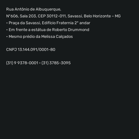
Rua Antônio de Albuquerque,
Nº606, Sala 203, CEP 30112-011, Savassi, Belo Horizonte – MG
• Praça da Savassi, Edifício Fraternia 2º andar
• Em frente a estátua de Roberto Drummond
• Mesmo prédio da Melissa Calçados
CNPJ 13.144.091/0001-80
(31) 9 9378-0001 • (31) 3785-3095