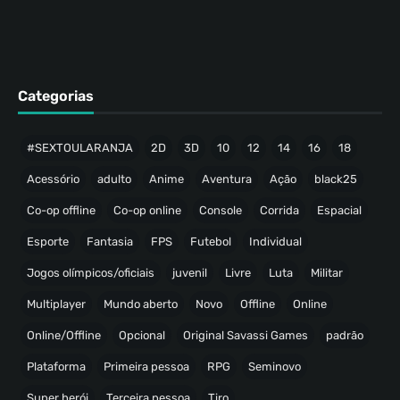
Categorias
#SEXTOULARANJA
2D
3D
10
12
14
16
18
Acessório
adulto
Anime
Aventura
Ação
black25
Co-op offline
Co-op online
Console
Corrida
Espacial
Esporte
Fantasia
FPS
Futebol
Individual
Jogos olímpicos/oficiais
juvenil
Livre
Luta
Militar
Multiplayer
Mundo aberto
Novo
Offline
Online
Online/Offline
Opcional
Original Savassi Games
padrão
Plataforma
Primeira pessoa
RPG
Seminovo
Super herói
Terceira pessoa
Tiro