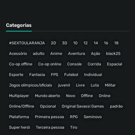
Categorias
#SEXTOULARANJA
2D
3D
10
12
14
16
18
Acessório
adulto
Anime
Aventura
Ação
black25
Co-op offline
Co-op online
Console
Corrida
Espacial
Esporte
Fantasia
FPS
Futebol
Individual
Jogos olímpicos/oficiais
juvenil
Livre
Luta
Militar
Multiplayer
Mundo aberto
Novo
Offline
Online
Online/Offline
Opcional
Original Savassi Games
padrão
Plataforma
Primeira pessoa
RPG
Seminovo
Super herói
Terceira pessoa
Tiro