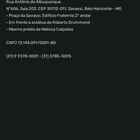
Rua Antônio de Albuquerque,
Nº606, Sala 203, CEP 30112-011, Savassi, Belo Horizonte – MG
• Praça da Savassi, Edifício Fraternia 2º andar
• Em frente a estátua de Roberto Drummond
• Mesmo prédio da Melissa Calçados
CNPJ 13.144.091/0001-80
(31) 9 9378-0001 • (31) 3785-3095