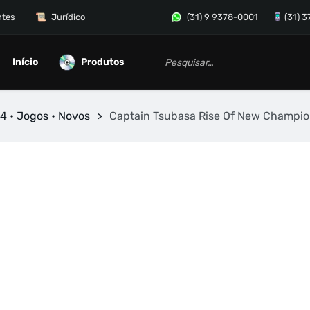
ntes
Jurídico
(31) 9 9378-0001
(31) 
Início
Produtos
4 • Jogos • Novos
>
Captain Tsubasa Rise Of New Champi