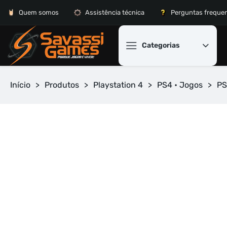
Quem somos
Assistência técnica
Perguntas freque
Categorias
Início
>
Produtos
>
Playstation 4
>
PS4 • Jogos
>
PS