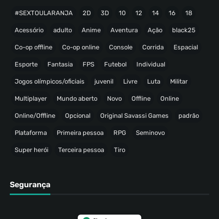
#SEXTOULARANJA
2D
3D
10
12
14
16
18
Acessório
adulto
Anime
Aventura
Ação
black25
Co-op offline
Co-op online
Console
Corrida
Espacial
Esporte
Fantasia
FPS
Futebol
Individual
Jogos olímpicos/oficiais
juvenil
Livre
Luta
Militar
Multiplayer
Mundo aberto
Novo
Offline
Online
Online/Offline
Opcional
Original Savassi Games
padrão
Plataforma
Primeira pessoa
RPG
Seminovo
Super herói
Terceira pessoa
Tiro
Segurança