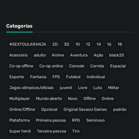
Categorias
#SEXTOULARANJA
2D
3D
10
12
14
16
18
Acessório
adulto
Anime
Aventura
Ação
black25
Co-op offline
Co-op online
Console
Corrida
Espacial
Esporte
Fantasia
FPS
Futebol
Individual
Jogos olímpicos/oficiais
juvenil
Livre
Luta
Militar
Multiplayer
Mundo aberto
Novo
Offline
Online
Online/Offline
Opcional
Original Savassi Games
padrão
Plataforma
Primeira pessoa
RPG
Seminovo
Super herói
Terceira pessoa
Tiro