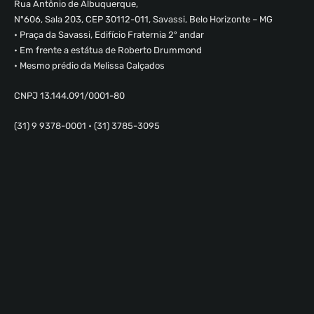
Rua Antônio de Albuquerque,
Nº606, Sala 203, CEP 30112-011, Savassi, Belo Horizonte – MG
• Praça da Savassi, Edifício Fraternia 2º andar
• Em frente a estátua de Roberto Drummond
• Mesmo prédio da Melissa Calçados
CNPJ 13.144.091/0001-80
(31) 9 9378-0001 • (31) 3785-3095