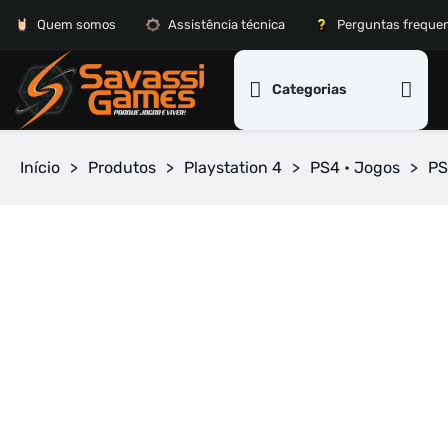
Quem somos
Assistência técnica
Perguntas freque
Categorias
Início
>
Produtos
>
Playstation 4
>
PS4 • Jogos
>
PS