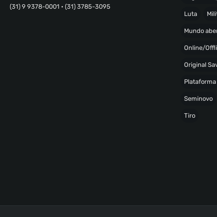
(31) 9 9378-0001 • (31) 3785-3095
Luta
Mili
Mundo abe
Online/Offl
Original S
Plataforma
Seminovo
Tiro