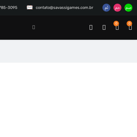
3785-3095
contato@savassigames.com.br
0
0