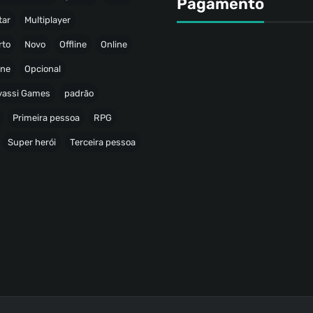
Pagamento
tar
Multiplayer
rto
Novo
Offline
Online
ine
Opcional
avassi Games
padrão
Primeira pessoa
RPG
Super herói
Terceira pessoa