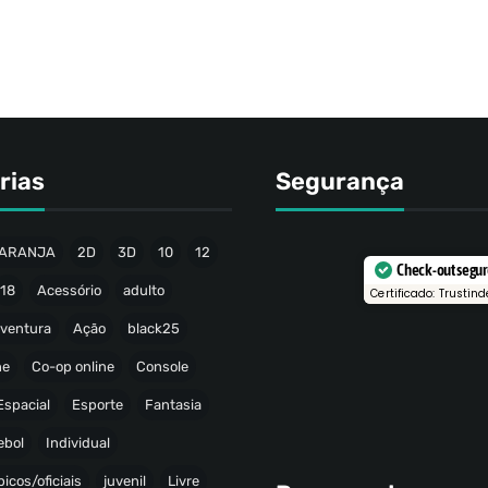
rias
Segurança
ARANJA
2D
3D
10
12
Check-out segu
18
Acessório
adulto
Certificado: Trustind
ventura
Ação
black25
ne
Co-op online
Console
Espacial
Esporte
Fantasia
ebol
Individual
icos/oficiais
juvenil
Livre