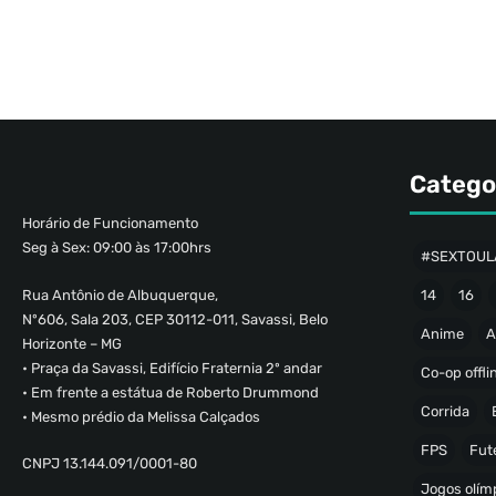
Catego
Horário de Funcionamento
Seg à Sex: 09:00 às 17:00hrs
#SEXTOUL
Rua Antônio de Albuquerque,
14
16
Nº606, Sala 203, CEP 30112-011, Savassi, Belo
Anime
A
Horizonte – MG
• Praça da Savassi, Edifício Fraternia 2º andar
Co-op offli
• Em frente a estátua de Roberto Drummond
Corrida
• Mesmo prédio da Melissa Calçados
FPS
Fut
CNPJ 13.144.091/0001-80
Jogos olímp