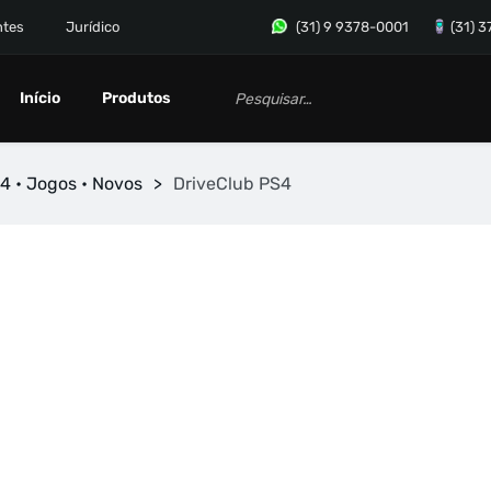
ntes
Jurídico
(31) 9 9378-0001
(31) 
Início
Produtos
4 • Jogos • Novos
>
DriveClub PS4