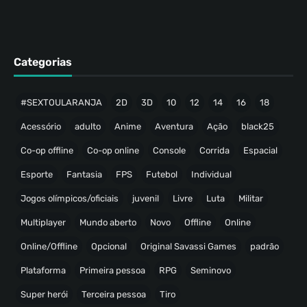
Categorias
#SEXTOULARANJA
2D
3D
10
12
14
16
18
Acessório
adulto
Anime
Aventura
Ação
black25
Co-op offline
Co-op online
Console
Corrida
Espacial
Esporte
Fantasia
FPS
Futebol
Individual
Jogos olímpicos/oficiais
juvenil
Livre
Luta
Militar
Multiplayer
Mundo aberto
Novo
Offline
Online
Online/Offline
Opcional
Original Savassi Games
padrão
Plataforma
Primeira pessoa
RPG
Seminovo
Super herói
Terceira pessoa
Tiro