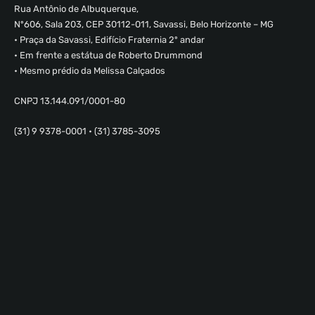
Rua Antônio de Albuquerque,
Nº606, Sala 203, CEP 30112-011, Savassi, Belo Horizonte – MG
• Praça da Savassi, Edifício Fraternia 2º andar
• Em frente a estátua de Roberto Drummond
• Mesmo prédio da Melissa Calçados
CNPJ 13.144.091/0001-80
(31) 9 9378-0001 • (31) 3785-3095