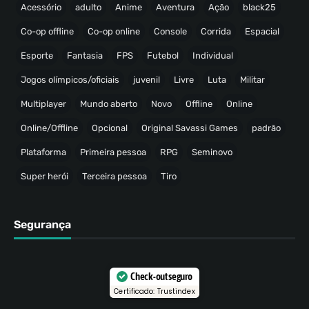
Acessório
adulto
Anime
Aventura
Ação
black25
Co-op offline
Co-op online
Console
Corrida
Espacial
Esporte
Fantasia
FPS
Futebol
Individual
Jogos olímpicos/oficiais
juvenil
Livre
Luta
Militar
Multiplayer
Mundo aberto
Novo
Offline
Online
Online/Offline
Opcional
Original Savassi Games
padrão
Plataforma
Primeira pessoa
RPG
Seminovo
Super herói
Terceira pessoa
Tiro
Segurança
Check-out seguro
Certificado: Trustindex