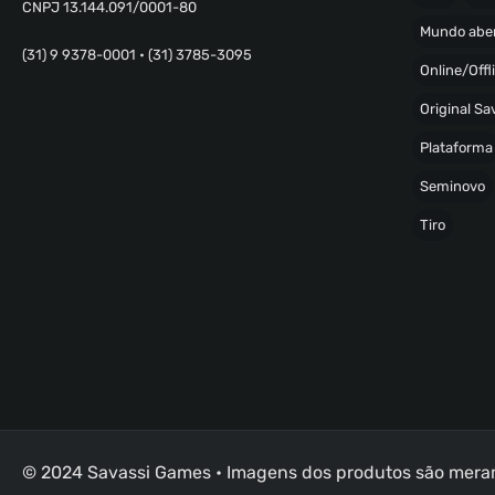
CNPJ 13.144.091/0001-80
Mundo abe
(31) 9 9378-0001 • (31) 3785-3095
Online/Offl
Original S
Plataforma
Seminovo
Tiro
© 2024 Savassi Games • Imagens dos produtos são merame