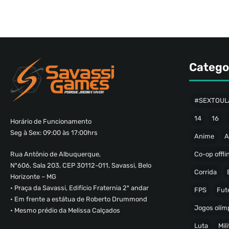
Catego
#SEXTOUL
14
16
Horário de Funcionamento
Seg à Sex: 09:00 às 17:00hrs
Anime
A
Co-op offli
Rua Antônio de Albuquerque,
Nº606, Sala 203, CEP 30112-011, Savassi, Belo
Corrida
Horizonte – MG
• Praça da Savassi, Edifício Fraternia 2º andar
FPS
Fut
• Em frente a estátua de Roberto Drummond
Jogos olímp
• Mesmo prédio da Melissa Calçados
Luta
Mili