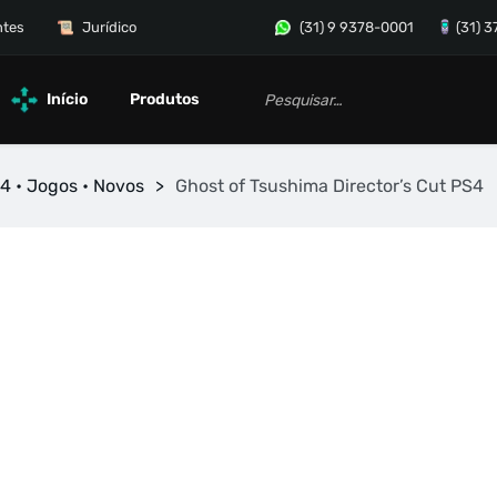
ntes
Jurídico
(31) 9 9378-0001
(31) 
Início
Produtos
4 • Jogos • Novos
>
Ghost of Tsushima Director’s Cut PS4