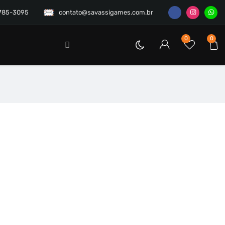
3785-3095
contato@savassigames.com.br
0
0