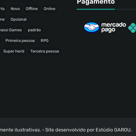
Pagamento
rto
Novo
Offline
Online
ine
Opcional
avassi Games
padrão
Primeira pessoa
RPG
Super herói
Terceira pessoa
nte ilustrativas. • Site desenvolvido por
Estúdio GAROU
.