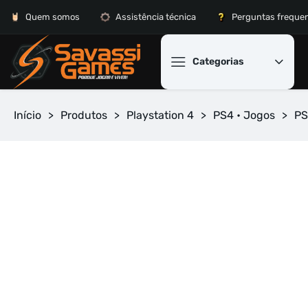
Quem somos
Assistência técnica
Perguntas freque
Categorias
Início
>
Produtos
>
Playstation 4
>
PS4 • Jogos
>
PS