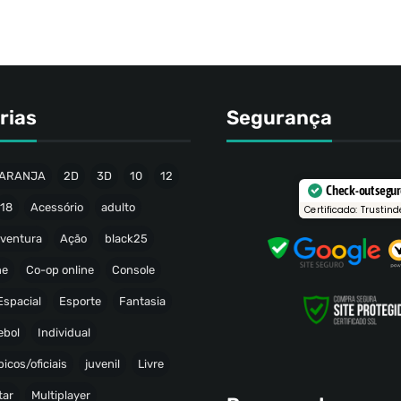
rias
Segurança
ARANJA
2D
3D
10
12
Check-out segu
18
Acessório
adulto
Certificado: Trustind
ventura
Ação
black25
ne
Co-op online
Console
Espacial
Esporte
Fantasia
ebol
Individual
icos/oficiais
juvenil
Livre
tar
Multiplayer