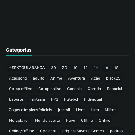
Categorias
#SEXTOULARANJA
2D
3D
10
12
14
16
18
Acessório
adulto
Anime
Aventura
Ação
black25
Co-op offline
Co-op online
Console
Corrida
Espacial
Esporte
Fantasia
FPS
Futebol
Individual
Jogos olímpicos/oficiais
juvenil
Livre
Luta
Militar
Multiplayer
Mundo aberto
Novo
Offline
Online
Online/Offline
Opcional
Original Savassi Games
padrão