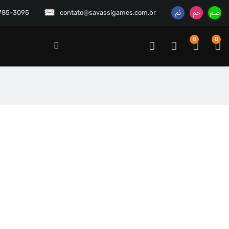
3785-3095
contato@savassigames.com.br
0
0