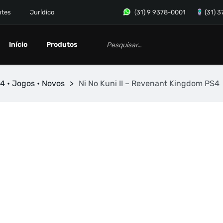
ntes
Jurídico
(31) 9 9378-0001
(31) 
Início
Produtos
4 • Jogos • Novos
>
Ni No Kuni II – Revenant Kingdom PS4