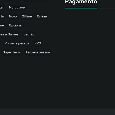
Pagamento
tar
Multiplayer
rto
Novo
Offline
Online
ine
Opcional
avassi Games
padrão
Primeira pessoa
RPG
Super herói
Terceira pessoa