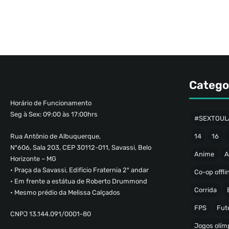
Catego
Horário de Funcionamento
Seg à Sex: 09:00 às 17:00hrs
#SEXTOUL
Rua Antônio de Albuquerque,
14
16
Nº606, Sala 203, CEP 30112-011, Savassi, Belo
Anime
A
Horizonte – MG
• Praça da Savassi, Edifício Fraternia 2º andar
Co-op offli
• Em frente a estátua de Roberto Drummond
Corrida
• Mesmo prédio da Melissa Calçados
FPS
Fut
CNPJ 13.144.091/0001-80
Jogos olímp