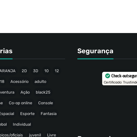
rias
Segurança
ARANJA
2D
3D
10
12
Check-out segu
18
Acessório
adulto
Certificado: Trustind
ventura
Ação
black25
ne
Co-op online
Console
Espacial
Esporte
Fantasia
ebol
Individual
icos/oficiais
juvenil
Livre