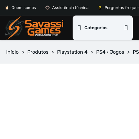
Quem somos
Assistência técnica
Perguntas freque
Categorias
Início
>
Produtos
>
Playstation 4
>
PS4 • Jogos
>
PS