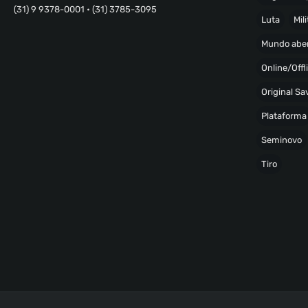
(31) 9 9378-0001 • (31) 3785-3095
Luta
Mili
Mundo abe
Online/Offl
Original S
Plataforma
Seminovo
Tiro