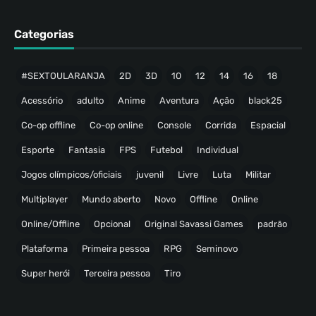
Categorias
#SEXTOULARANJA
2D
3D
10
12
14
16
18
Acessório
adulto
Anime
Aventura
Ação
black25
Co-op offline
Co-op online
Console
Corrida
Espacial
Esporte
Fantasia
FPS
Futebol
Individual
Jogos olímpicos/oficiais
juvenil
Livre
Luta
Militar
Multiplayer
Mundo aberto
Novo
Offline
Online
Online/Offline
Opcional
Original Savassi Games
padrão
Plataforma
Primeira pessoa
RPG
Seminovo
Super herói
Terceira pessoa
Tiro