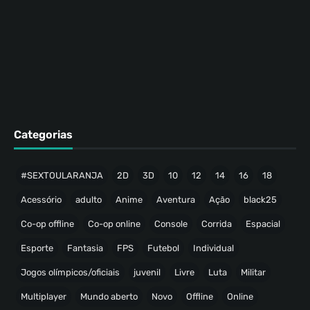
Categorias
#SEXTOULARANJA
2D
3D
10
12
14
16
18
Acessório
adulto
Anime
Aventura
Ação
black25
Co-op offline
Co-op online
Console
Corrida
Espacial
Esporte
Fantasia
FPS
Futebol
Individual
Jogos olímpicos/oficiais
juvenil
Livre
Luta
Militar
Multiplayer
Mundo aberto
Novo
Offline
Online