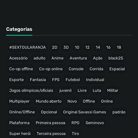
Categorias
#SEXTOULARANJA
2D
3D
10
12
14
16
18
Acessório
adulto
Anime
Aventura
Ação
black25
Co-op offline
Co-op online
Console
Corrida
Espacial
Esporte
Fantasia
FPS
Futebol
Individual
Jogos olímpicos/oficiais
juvenil
Livre
Luta
Militar
Multiplayer
Mundo aberto
Novo
Offline
Online
Online/Offline
Opcional
Original Savassi Games
padrão
Plataforma
Primeira pessoa
RPG
Seminovo
Super herói
Terceira pessoa
Tiro