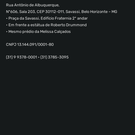
Rua Antônio de Albuquerque,
Nº606, Sala 203, CEP 30112-011, Savassi, Belo Horizonte – MG
• Praça da Savassi, Edifício Fraternia 2º andar
• Em frente a estátua de Roberto Drummond
• Mesmo prédio da Melissa Calçados
CNPJ 13.144.091/0001-80
(31) 9 9378-0001 • (31) 3785-3095