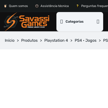
Quem somos
Assistência técnica
Perguntas freque
Categorias
Início
>
Produtos
>
Playstation 4
>
PS4 • Jogos
>
PS