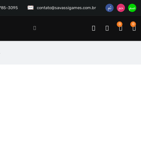
3785-3095
contato@savassigames.com.br
0
0
4