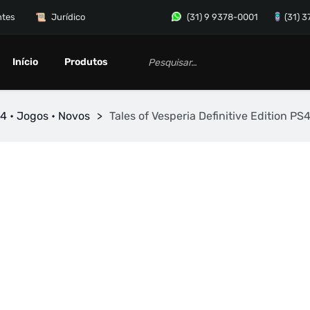
ntes
Jurídico
(31) 9 9378-0001
(31) 
Início
Produtos
4 • Jogos • Novos
>
Tales of Vesperia Definitive Edition PS