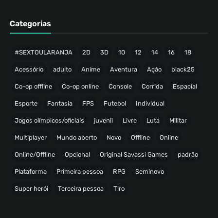
Categorias
#SEXTOULARANJA
2D
3D
10
12
14
16
18
Acessório
adulto
Anime
Aventura
Ação
black25
Co-op offline
Co-op online
Console
Corrida
Espacial
Esporte
Fantasia
FPS
Futebol
Individual
Jogos olímpicos/oficiais
juvenil
Livre
Luta
Militar
Multiplayer
Mundo aberto
Novo
Offline
Online
Online/Offline
Opcional
Original Savassi Games
padrão
Plataforma
Primeira pessoa
RPG
Seminovo
Super herói
Terceira pessoa
Tiro