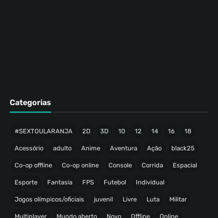
Categorias
#SEXTOULARANJA
2D
3D
10
12
14
16
18
Acessório
adulto
Anime
Aventura
Ação
black25
Co-op offline
Co-op online
Console
Corrida
Espacial
Esporte
Fantasia
FPS
Futebol
Individual
Jogos olímpicos/oficiais
juvenil
Livre
Luta
Militar
Multiplayer
Mundo aberto
Novo
Offline
Online