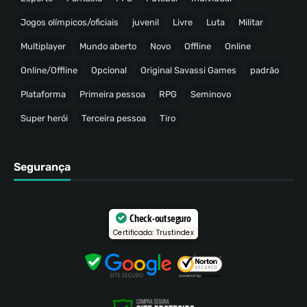
Jogos olímpicos/oficiais
juvenil
Livre
Luta
Militar
Multiplayer
Mundo aberto
Novo
Offline
Online
Online/Offline
Opcional
Original Savassi Games
padrão
Plataforma
Primeira pessoa
RPG
Seminovo
Super herói
Terceira pessoa
Tiro
Segurança
Check-out seguro
Certificado: Trustindex