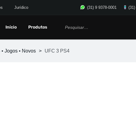
es
Jurídico
(31) 9 9378-0001
(31)
Início
Produtos
 • Jogos • Novos
>
UFC 3 PS4