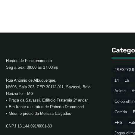
Catego
Horário de Funcionamento
Seg à Sex: 09:00 às 17:00hrs
#SEXTOU
Rua Antônio de Albuquerque,
14
16
Nº606, Sala 203, CEP 30112-011, Savassi, Belo
Anime
A
Horizonte – MG
• Praça da Savassi, Edifício Fraternia 2º andar
Co-op offlin
• Em frente a estátua de Roberto Drummond
Corrida
E
• Mesmo prédio da Melissa Calçados
FPS
Fut
CNPJ 13.144.091/0001-80
Jogos olímp