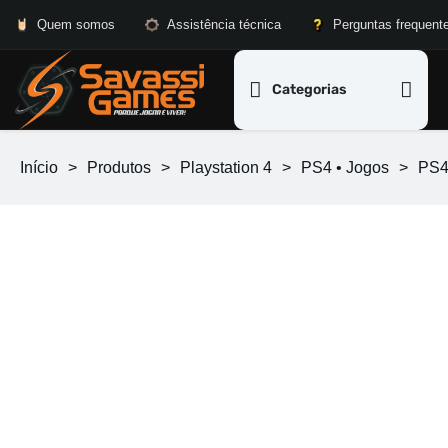
Quem somos
Assistência técnica
Perguntas frequent
Categorias
Início
>
Produtos
>
Playstation 4
>
PS4 • Jogos
>
PS4