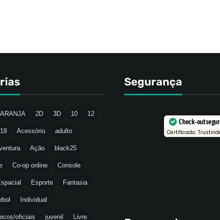
rias
Segurança
LARANJA
2D
3D
10
12
Check-out segu
18
Acessório
adulto
Certificado: Trustind
ventura
Ação
black25
e
Co-op online
Console
spacial
Esporte
Fantasia
ebol
Individual
icos/oficiais
juvenil
Livre