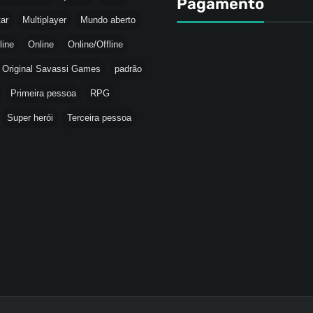
Pagamento
tar
Multiplayer
Mundo aberto
line
Online
Online/Offline
Original Savassi Games
padrão
Primeira pessoa
RPG
Super herói
Terceira pessoa