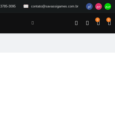
 3785-3095
contato@savassigames.com.br
0
0