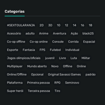
Categorias
#SEXTOULARANJA
2D
3D
10
12
14
16
18
Acessório
adulto
Anime
Aventura
Ação
black25
Co-op offline
Co-op online
Console
Corrida
Espacial
Esporte
Fantasia
FPS
Futebol
Individual
Jogos olímpicos/oficiais
juvenil
Livre
Luta
Militar
Multiplayer
Mundo aberto
Novo
Offline
Online
Online/Offline
Opcional
Original Savassi Games
padrão
Plataforma
Primeira pessoa
RPG
Seminovo
Super herói
Terceira pessoa
Tiro