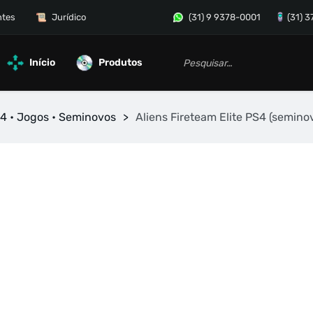
ntes
Jurídico
(31) 9 9378-0001
(31) 
Início
Produtos
4 • Jogos • Seminovos
>
Aliens Fireteam Elite PS4 (semino