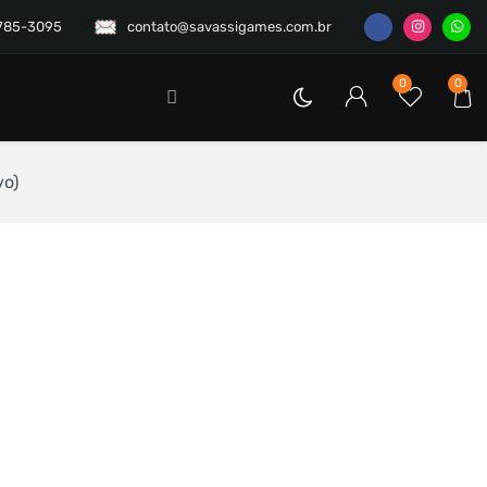
3785-3095
contato@savassigames.com.br
0
0
vo)