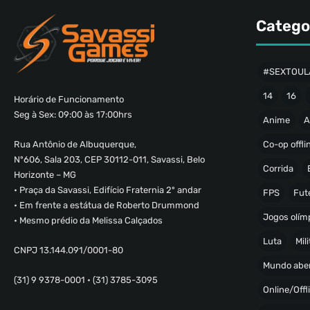
Catego
#SEXTOUL
14
16
Horário de Funcionamento
Seg à Sex: 09:00 às 17:00hrs
Anime
A
Co-op offli
Rua Antônio de Albuquerque,
Nº606, Sala 203, CEP 30112-011, Savassi, Belo
Corrida
Horizonte – MG
• Praça da Savassi, Edifício Fraternia 2º andar
FPS
Fut
• Em frente a estátua de Roberto Drummond
Jogos olímp
• Mesmo prédio da Melissa Calçados
Luta
Mili
CNPJ 13.144.091/0001-80
Mundo abe
(31) 9 9378-0001 • (31) 3785-3095
Online/Offl