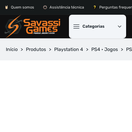
Quem somos
Assistência técnica
Perguntas freque
Categorias
Início
>
Produtos
>
Playstation 4
>
PS4 • Jogos
>
PS