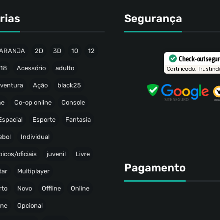
rias
Segurança
ARANJA
2D
3D
10
12
Check-out segu
18
Acessório
adulto
Certificado: Trustind
ventura
Ação
black25
ne
Co-op online
Console
Espacial
Esporte
Fantasia
ebol
Individual
icos/oficiais
juvenil
Livre
Pagamento
tar
Multiplayer
rto
Novo
Offline
Online
ine
Opcional