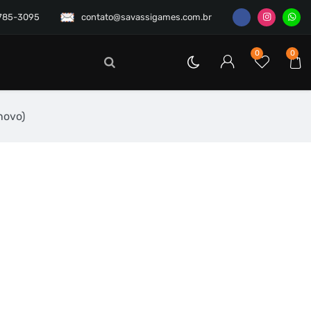
3785-3095
contato@savassigames.com.br
0
0
novo)