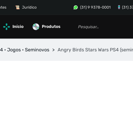
ntes
Jurídico
(31) 9 9378-0001
(31) 
Início
Produtos
4 • Jogos • Seminovos
>
Angry Birds Stars Wars PS4 (semi