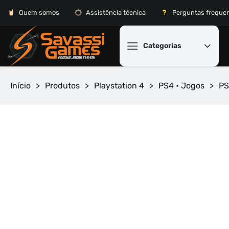
Quem somos
Assistência técnica
Perguntas freque
Categorias
Início
>
Produtos
>
Playstation 4
>
PS4 • Jogos
>
PS