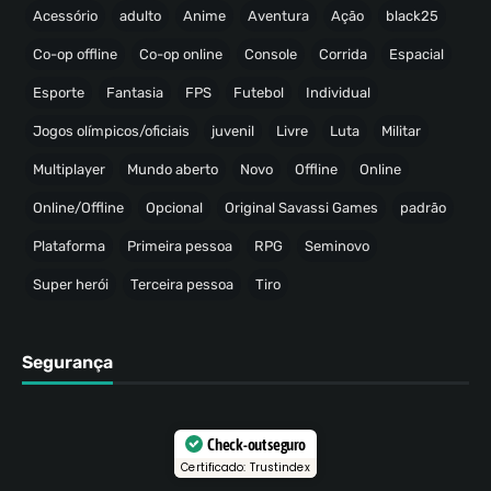
Acessório
adulto
Anime
Aventura
Ação
black25
Co-op offline
Co-op online
Console
Corrida
Espacial
Esporte
Fantasia
FPS
Futebol
Individual
Jogos olímpicos/oficiais
juvenil
Livre
Luta
Militar
Multiplayer
Mundo aberto
Novo
Offline
Online
Online/Offline
Opcional
Original Savassi Games
padrão
Plataforma
Primeira pessoa
RPG
Seminovo
Super herói
Terceira pessoa
Tiro
Segurança
Check-out seguro
Certificado: Trustindex