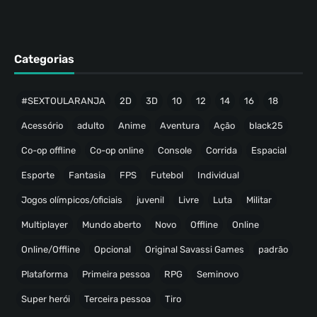
Categorias
#SEXTOULARANJA
2D
3D
10
12
14
16
18
Acessório
adulto
Anime
Aventura
Ação
black25
Co-op offline
Co-op online
Console
Corrida
Espacial
Esporte
Fantasia
FPS
Futebol
Individual
Jogos olímpicos/oficiais
juvenil
Livre
Luta
Militar
Multiplayer
Mundo aberto
Novo
Offline
Online
Online/Offline
Opcional
Original Savassi Games
padrão
Plataforma
Primeira pessoa
RPG
Seminovo
Super herói
Terceira pessoa
Tiro