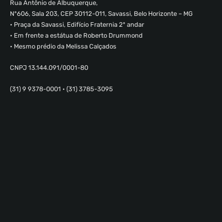
Rua Antônio de Albuquerque,
Nº606, Sala 203, CEP 30112-011, Savassi, Belo Horizonte – MG
• Praça da Savassi, Edifício Fraternia 2º andar
• Em frente a estátua de Roberto Drummond
• Mesmo prédio da Melissa Calçados
CNPJ 13.144.091/0001-80
(31) 9 9378-0001 • (31) 3785-3095