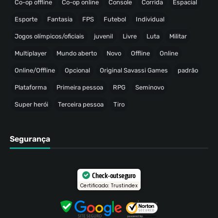
Co-op offline
Co-op online
Console
Corrida
Espacial
Esporte
Fantasia
FPS
Futebol
Individual
Jogos olímpicos/oficiais
juvenil
Livre
Luta
Militar
Multiplayer
Mundo aberto
Novo
Offline
Online
Online/Offline
Opcional
Original Savassi Games
padrão
Plataforma
Primeira pessoa
RPG
Seminovo
Super herói
Terceira pessoa
Tiro
Segurança
Check-out seguro
Certificado: Trustindex