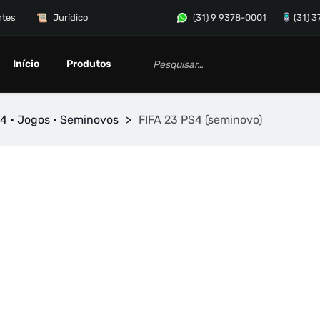
ntes
Jurídico
(31) 9 9378-0001
(31) 
Início
Produtos
4 • Jogos • Seminovos
>
FIFA 23 PS4 (seminovo)