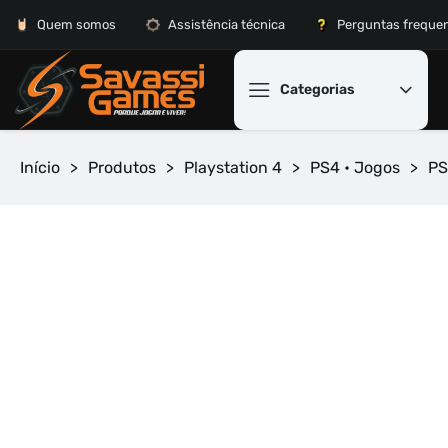
Quem somos
Assistência técnica
Perguntas freque
Categorias
Início
>
Produtos
>
Playstation 4
>
PS4 • Jogos
>
PS