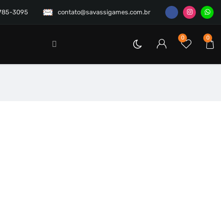
3785-3095
contato@savassigames.com.br
0
0