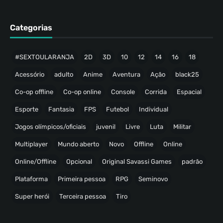
Categorias
#SEXTOULARANJA
2D
3D
10
12
14
16
18
Acessório
adulto
Anime
Aventura
Ação
black25
Co-op offline
Co-op online
Console
Corrida
Espacial
Esporte
Fantasia
FPS
Futebol
Individual
Jogos olímpicos/oficiais
juvenil
Livre
Luta
Militar
Multiplayer
Mundo aberto
Novo
Offline
Online
Online/Offline
Opcional
Original Savassi Games
padrão
Plataforma
Primeira pessoa
RPG
Seminovo
Super herói
Terceira pessoa
Tiro