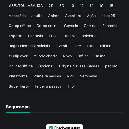
#SEXTOULARANJA
2D
3D
10
12
14
16
18
Acessório
adulto
Anime
Aventura
Ação
black25
Co-op offline
Co-op online
Console
Corrida
Espacial
Esporte
Fantasia
FPS
Futebol
Individual
Jogos olímpicos/oficiais
juvenil
Livre
Luta
Militar
Multiplayer
Mundo aberto
Novo
Offline
Online
Online/Offline
Opcional
Original Savassi Games
padrão
Plataforma
Primeira pessoa
RPG
Seminovo
Super herói
Terceira pessoa
Tiro
Segurança
Check-out seguro