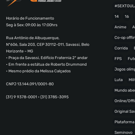
#SEXTOUL
14
16
Horário de Funcionamento
Seg à Sex: 09:00 às 17:00hrs
Anime
A
Co-op offli
Rua Antônio de Albuquerque,
Nº606, Sala 203, CEP 30112-011, Savassi, Belo
Corrida
Horizonte – MG
• Praça da Savassi, Edifício Fraternia 2º andar
FPS
Fut
• Em frente a estátua de Roberto Drummond
Jogos olímp
• Mesmo prédio da Melissa Calçados
Luta
Mili
CNPJ 13.144.091/0001-80
Mundo abe
(31) 9 9378-0001 • (31) 3785-3095
Online/Offl
Original S
Plataforma
Seminovo