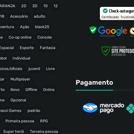
ARANJA
2D
3D
10
12
Check-out segu
18
Acessório
adulto
Certificado: Trustind
ventura
Ação
black25
ne
Co-op online
Console
Espacial
Esporte
Fantasia
ebol
Individual
icos/oficiais
juvenil
Livre
tar
Multiplayer
Pagamento
rto
Novo
Offline
Online
ine
Opcional
avassi Games
padrão
Primeira pessoa
RPG
Super herói
Terceira pessoa