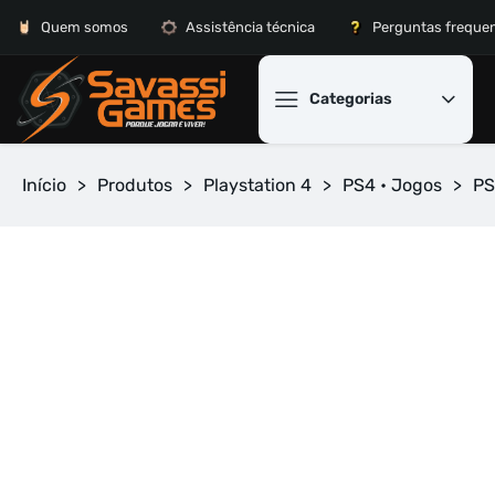
Quem somos
Assistência técnica
Perguntas freque
Categorias
Início
>
Produtos
>
Playstation 4
>
PS4 • Jogos
>
PS