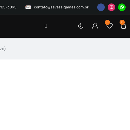
3785-3095
contato@savassigames.com.br
0
0
vo)