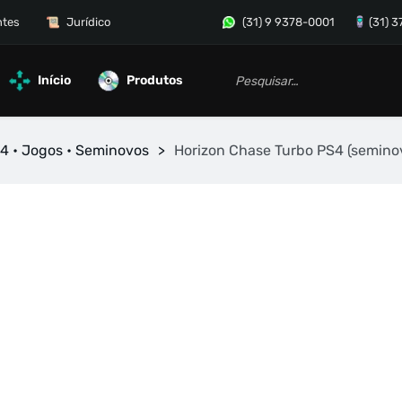
ntes
Jurídico
(31) 9 9378-0001
(31) 
Início
Produtos
4 • Jogos • Seminovos
>
Horizon Chase Turbo PS4 (semino