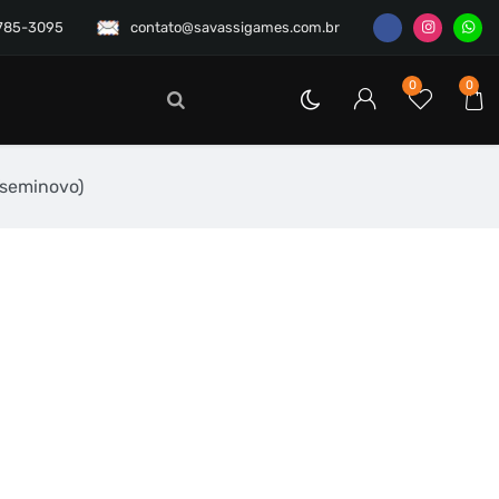
3785-3095
contato@savassigames.com.br
0
0
(seminovo)