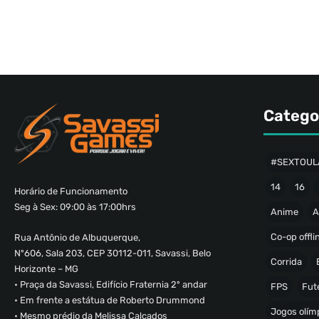
Catego
#SEXTOUL
14
16
Horário de Funcionamento
Seg à Sex: 09:00 às 17:00hrs
Anime
A
Co-op offli
Rua Antônio de Albuquerque,
Nº606, Sala 203, CEP 30112-011, Savassi, Belo
Corrida
Horizonte – MG
• Praça da Savassi, Edifício Fraternia 2º andar
FPS
Fut
• Em frente a estátua de Roberto Drummond
Jogos olímp
• Mesmo prédio da Melissa Calçados