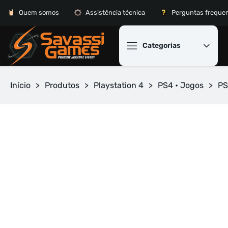
Quem somos
Assistência técnica
Perguntas freque
Categorias
Início
>
Produtos
>
Playstation 4
>
PS4 • Jogos
>
PS