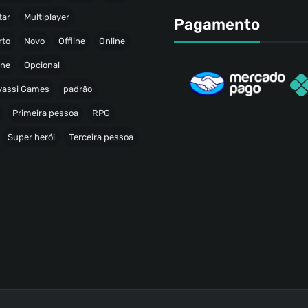
tar
Multiplayer
Pagamento
rto
Novo
Offline
Online
ine
Opcional
avassi Games
padrão
Primeira pessoa
RPG
Super herói
Terceira pessoa