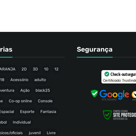
rias
Segurança
ARANJA
2D
3D
10
12
Check-out segu
18
Acessório
adulto
Certificado: Trustind
ventura
Ação
black25
ne
Co-op online
Console
Espacial
Esporte
Fantasia
ebol
Individual
icos/oficiais
juvenil
Livre