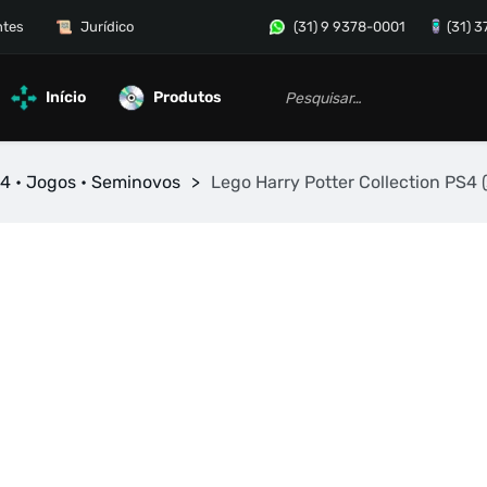
ntes
Jurídico
(31) 9 9378-0001
(31) 
Início
Produtos
4 • Jogos • Seminovos
>
Lego Harry Potter Collection PS4 