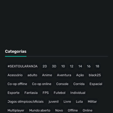
Categorias
#SEXTOULARANJA
2D
3D
10
12
14
16
18
Acessório
adulto
Anime
Aventura
Ação
black25
Co-op offline
Co-op online
Console
Corrida
Espacial
Esporte
Fantasia
FPS
Futebol
Individual
Jogos olímpicos/oficiais
juvenil
Livre
Luta
Militar
Multiplayer
Mundo aberto
Novo
Offline
Online